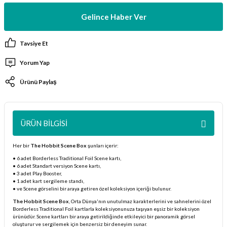
ları
Gelince Haber Ver
er Kutuları
Tavsiye Et
er Paketleri
Yorum Yap
Ürünü Paylaş
uları
etleri
ÜRÜN BILGISI
ları
Her bir
The Hobbit Scene Box
şunları içerir:
• 6 adet Borderless Traditional Foil Scene kartı,
arı
• 6 adet Standart versiyon Scene kartı,
• 3 adet Play Booster,
• 1 adet kart sergileme standı,
• ve Scene görselini bir araya getiren özel koleksiyon içeriği bulunur.
The Hobbit Scene Box
, Orta Dünya'nın unutulmaz karakterlerini ve sahnelerini özel
Borderless Traditional Foil kartlarla koleksiyonunuza taşıyan eşsiz bir koleksiyon
eleri
ürünüdür. Scene kartları bir araya getirildiğinde etkileyici bir panoramik görsel
oluşturur ve sergilemek için benzersiz bir deneyim sunar.