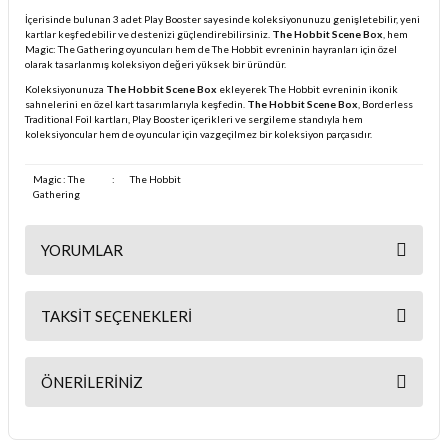
İçerisinde bulunan 3 adet Play Booster sayesinde koleksiyonunuzu genişletebilir, yeni
kartlar keşfedebilir ve destenizi güçlendirebilirsiniz.
The Hobbit Scene Box
, hem
Magic: The Gathering oyuncuları hem de The Hobbit evreninin hayranları için özel
olarak tasarlanmış koleksiyon değeri yüksek bir üründür.
Koleksiyonunuza
The Hobbit Scene Box
ekleyerek The Hobbit evreninin ikonik
sahnelerini en özel kart tasarımlarıyla keşfedin.
The Hobbit Scene Box
, Borderless
Traditional Foil kartları, Play Booster içerikleri ve sergileme standıyla hem
koleksiyoncular hem de oyuncular için vazgeçilmez bir koleksiyon parçasıdır.
Magic : The
:
The Hobbit
Gathering
YORUMLAR
TAKSIT SEÇENEKLERI
Bu ürüne ilk yorumu siz yapın!
ÖNERILERINIZ
Yorum Yaz
Bu ürünün fiyat bilgisi, resim, ürün açıklamalarında ve diğer
konularda yetersiz gördüğünüz noktaları öneri formunu kullanarak