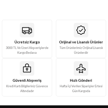
tarafımıza iletebilirsiniz.
Görüş ve önerileriniz için teşekkür ederiz.
Ürün resmi kalitesiz, bozuk veya görüntülenemiyor.
Ürün açıklamasında eksik bilgiler bulunuyor.
Ürün bilgilerinde hatalar bulunuyor.
Ürün fiyatı diğer sitelerden daha pahalı.
Ücretsiz Kargo
Orijinal ve Lisanslı Ürünler
3000 TL Ve Üzeri Alışverişlerde
Tüm Ürünlerimiz Orijinal Lisanslı
Bu ürüne benzer farklı alternatifler olmalı.
Kargo Bedava
Ürünlerdir
Güvenli Alışveriş
Hızlı Gönderi
Gönder
Kredi Kartı Bilgileriniz Güvence
Hafta İçi Verilen Siparişler Ertesi
Altındadır
Gün Kargoda