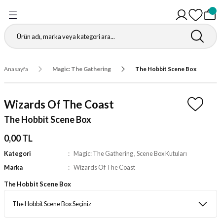
Geri Dön
Geri Dön
Geri Dön
Geri Dön
Geri Dön
Geri Dön
Geri Dön
Geri Dön
Gathering
r
igürleri
leri
leri
ri
leri
leri
fı
Anasayfa
Magic: The Gathering
The Hobbit Scene Box
ı
r Kutuları
ı
ı
ı
t Koruyucu
Wizards Of The Coast
ı
ri
r Paketleri
leri
ri
ri
Matı
The Hobbit Scene Box
ri
ander Desteleri
Kutular
0,00 TL
Kategori
Magic: The Gathering
,
Scene Box Kutuları
teleri
Marka
Wizards Of The Coast
The Hobbit Scene Box
tuları
Kutular
ketleri