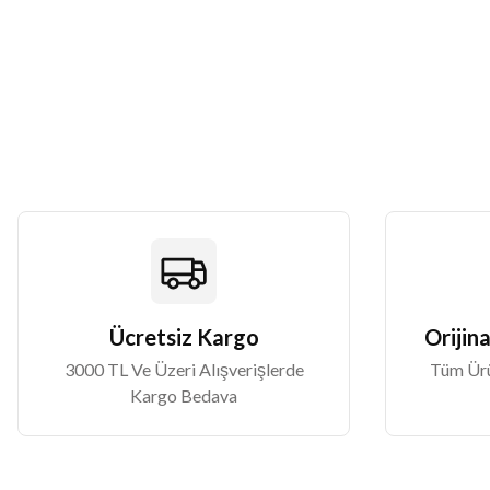
Ürün resmi kalitesiz, bozuk veya görüntülenemiyor.
Ürün açıklamasında eksik bilgiler bulunuyor.
Ürün bilgilerinde hatalar bulunuyor.
Ürün fiyatı diğer sitelerden daha pahalı.
Bu ürüne benzer farklı alternatifler olmalı.
Ücretsiz Kargo
Orijina
3000 TL Ve Üzeri Alışverişlerde
Tüm Ürün
Kargo Bedava