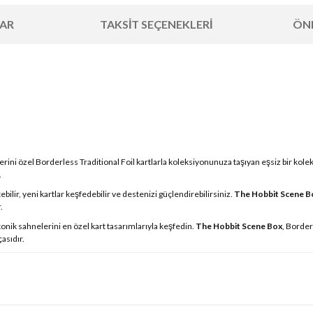
AR
TAKSIT SEÇENEKLERI
ÖNE
ini özel Borderless Traditional Foil kartlarla koleksiyonunuza taşıyan eşsiz bir koleksi
.
lir, yeni kartlar keşfedebilir ve destenizi güçlendirebilirsiniz.
The Hobbit Scene B
.
nik sahnelerini en özel kart tasarımlarıyla keşfedin.
The Hobbit Scene Box
, Border
asıdır.
 yetersiz gördüğünüz noktaları öneri formunu kullanarak tarafımıza iletebilirsin
Bu ürüne ilk yorumu siz yapın!