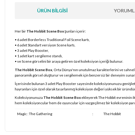
ÜRÜN BILGISI
YORUML
Her bir
The Hobbit Scene Box
şunları içerir:
• 6 adet Borderless Traditional Foil Scene kartı,
• 6 adet Standart versiyon Scene kartı,
• 3 adet Play Booster,
• 1 adet kart sergileme standı,
• ve Scene görselini bir araya getiren özel koleksiyon içeriği bulunur.
The Hobbit Scene Box
, Orta Dünya'nın unutulmaz karakterlerini ve sahneler
panoramik görsel oluşturur ve sergilemek için benzersiz bir deneyim sunar
İçerisinde bulunan 3 adet Play Booster sayesinde koleksiyonunuzu genişletebi
hayranları için özel olarak tasarlanmış koleksiyon değeri yüksek bir üründür
Koleksiyonunuza
The Hobbit Scene Box
ekleyerek The Hobbit evreninin iko
hem koleksiyoncular hem de oyuncular için vazgeçilmez bir koleksiyon parç
Magic : The Gathering
:
The Hobbit
Bu ürünün fiyat bilgisi, resim, ürün açıklamalarında ve diğer konularda
Görüş ve önerileriniz için teşekkür ederiz.