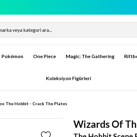
Pokémon
One Piece
Magic: The Gathering
Rift
Koleksiyon Figürleri
ox The Hobbit - Crack The Plates
Wizards Of Th
The Hobbit Scene B