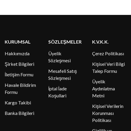
KURUMSAL
SÖZLEŞMELER
K.V.K.K.
Hakkımızda
Üyelik
Çerez Politikası
Sözleşmesi
Şirket Bilgileri
Kişisel Veri Bilgi
Mesafeli Satış
Talep Formu
İletişim Formu
Sözleşmesi
Üyelik
Havale Bildirim
İptal İade
Aydınlatma
Formu
Koşullari
Metni
Kargo Takibi
Kişisel Verilerin
Banka Bilgileri
Korunması
Politikası
Gizlilik ve