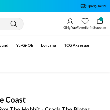
Sipariş Takibi
Giriş Yap
Favorilerim
Sepetim
bound
Yu-Gi-Oh
Lorcana
TCG Aksesuar
e Coast
ox The Hobbit - Crack The Plates