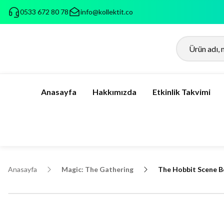
0533 672 80 78
info@kollektit.co
Anasayfa
Hakkımızda
Etkinlik Takvimi
Anasayfa
Magic: The Gathering
The Hobbit Scene B