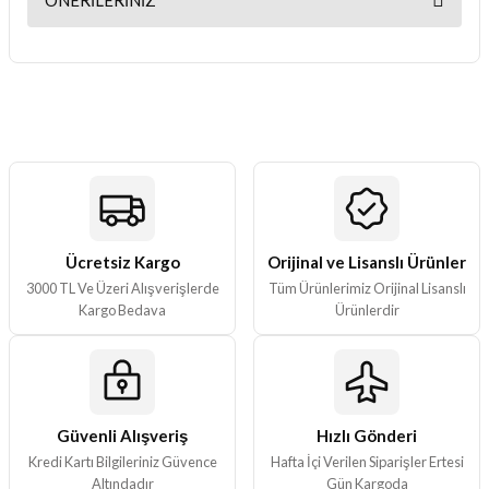
ÖNERILERINIZ
Yorum Yaz
Bu ürünün fiyat bilgisi, resim, ürün açıklamalarında ve diğer
konularda yetersiz gördüğünüz noktaları öneri formunu kullanarak
tarafımıza iletebilirsiniz.
Görüş ve önerileriniz için teşekkür ederiz.
Ürün resmi kalitesiz, bozuk veya görüntülenemiyor.
Ürün açıklamasında eksik bilgiler bulunuyor.
Ürün bilgilerinde hatalar bulunuyor.
Ürün fiyatı diğer sitelerden daha pahalı.
Ücretsiz Kargo
Orijinal ve Lisanslı Ürünler
3000 TL Ve Üzeri Alışverişlerde
Tüm Ürünlerimiz Orijinal Lisanslı
Bu ürüne benzer farklı alternatifler olmalı.
Kargo Bedava
Ürünlerdir
Güvenli Alışveriş
Hızlı Gönderi
Gönder
Kredi Kartı Bilgileriniz Güvence
Hafta İçi Verilen Siparişler Ertesi
Altındadır
Gün Kargoda