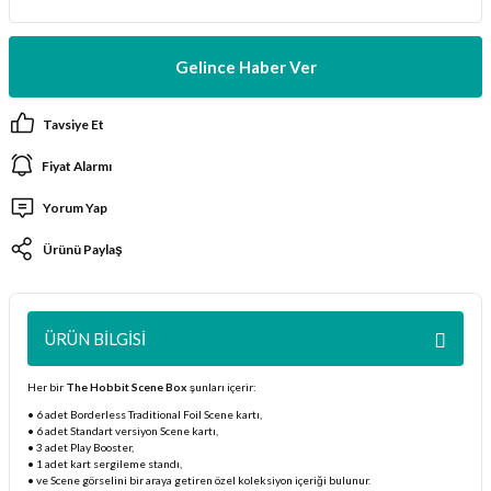
ları
Gelince Haber Ver
er Kutuları
Tavsiye Et
er Paketleri
Fiyat Alarmı
uları
Yorum Yap
etleri
Ürünü Paylaş
ları
ÜRÜN BILGISI
arı
Her bir
The Hobbit Scene Box
şunları içerir:
• 6 adet Borderless Traditional Foil Scene kartı,
• 6 adet Standart versiyon Scene kartı,
• 3 adet Play Booster,
eleri
• 1 adet kart sergileme standı,
• ve Scene görselini bir araya getiren özel koleksiyon içeriği bulunur.