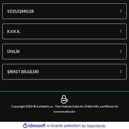
SÖZLEŞMELER
K.V.K.K.
ÜYELİK
ŞİRKET BİLGİLERİ
Copyright 2025 © kollektit.co , Tüm Hakları Saklıdır. 256bit SSL sertifikası ile
korunmaktadır.
ideasoft
ile
e-