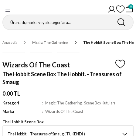
0
Geri Dön
Geri Dön
Geri Dön
Geri Dön
Geri Dön
Geri Dön
Geri Dön
Geri Dön
Gathering
r
igürleri
leri
leri
ri
leri
leri
fı
Anasayfa
Magic: The Gathering
The Hobbit Scene Box The Hobb
ı
r Kutuları
ı
ı
ı
t Koruyucu
Wizards Of The Coast
ı
ri
r Paketleri
leri
ri
ri
Matı
The Hobbit Scene Box The Hobbit. - Treasures of
Smaug
ri
ander Desteleri
Kutular
0,00 TL
teleri
Kategori
Magic: The Gathering
,
Scene Box Kutuları
Marka
Wizards Of The Coast
tuları
The Hobbit Scene Box
Kutular
ketleri