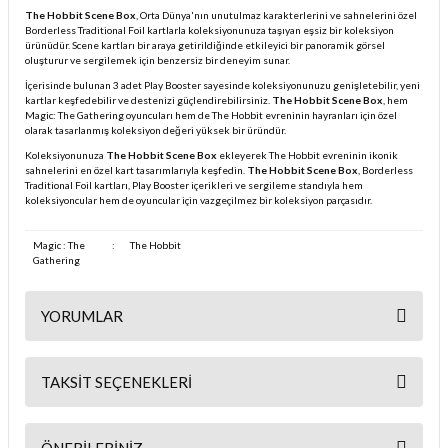
The Hobbit Scene Box
, Orta Dünya'nın unutulmaz karakterlerini ve sahnelerini özel
Borderless Traditional Foil kartlarla koleksiyonunuza taşıyan eşsiz bir koleksiyon
ürünüdür. Scene kartları bir araya getirildiğinde etkileyici bir panoramik görsel
oluşturur ve sergilemek için benzersiz bir deneyim sunar.
İçerisinde bulunan 3 adet Play Booster sayesinde koleksiyonunuzu genişletebilir, yeni
kartlar keşfedebilir ve destenizi güçlendirebilirsiniz.
The Hobbit Scene Box
, hem
Magic: The Gathering oyuncuları hem de The Hobbit evreninin hayranları için özel
olarak tasarlanmış koleksiyon değeri yüksek bir üründür.
Koleksiyonunuza
The Hobbit Scene Box
ekleyerek The Hobbit evreninin ikonik
sahnelerini en özel kart tasarımlarıyla keşfedin.
The Hobbit Scene Box
, Borderless
Traditional Foil kartları, Play Booster içerikleri ve sergileme standıyla hem
koleksiyoncular hem de oyuncular için vazgeçilmez bir koleksiyon parçasıdır.
Magic : The
:
The Hobbit
Gathering
YORUMLAR
TAKSIT SEÇENEKLERI
Bu ürüne ilk yorumu siz yapın!