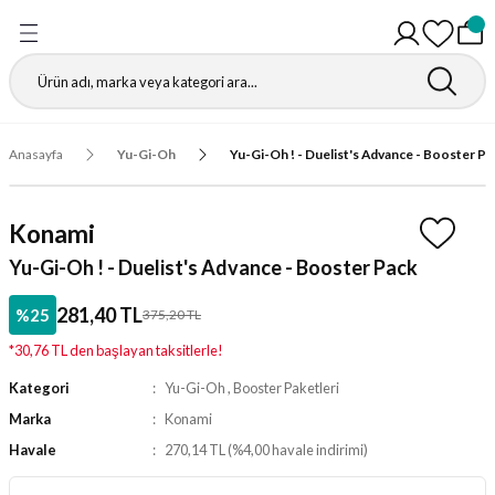
Geri Dön
Geri Dön
Geri Dön
Geri Dön
Geri Dön
Geri Dön
Geri Dön
Geri Dön
Gathering
r
igürleri
leri
leri
ri
leri
leri
fı
Anasayfa
Yu-Gi-Oh
Yu-Gi-Oh ! - Duelist's Advance - Booster Pa
ı
r Kutuları
ı
ı
ı
t Koruyucu
Konami
ı
ri
r Paketleri
leri
ri
ri
Matı
Yu-Gi-Oh ! - Duelist's Advance - Booster Pack
ri
ander Desteleri
Kutular
281,40 TL
%25
375,20 TL
*30,76 TL den başlayan taksitlerle!
teleri
Kategori
Yu-Gi-Oh
,
Booster Paketleri
tuları
Marka
Konami
Havale
270,14 TL (%4,00 havale indirimi)
Kutular
ketleri