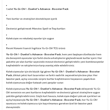
1 adet
Yu-Gi-Oh ! - Duelist's Advance - Booster Pack
Yeni kartlar ve stratejileri destekleyen içerik
Destenizi geliştirecek Monster, Spell ve Trap kartları
Koleksiyon ve rekabetçi oyunlar için uygun
Resmî Konami lisanslı İngilizce Yu-Gi-Oh! TCG ürünü
Yu-Gi-Oh ! - Duelist's Advance - Booster Pack
, hem yeni başlayan düellocular hem
de deneyimli oyuncular için farklı deste arketiplerini güçlendirecek kartlar içerir. Her
pakette yer alan kartlar sayesinde mevcut destenizi geliştirebilir, yeni kombinasyonlar
keşfedebilir ve rakiplerinize karşı avantaj elde edebilirsiniz.
Koleksiyoncular için de büyük ilgi gören
Yu-Gi-Oh ! - Duelist's Advance - Booster
Pack
, dikkat çekici kart tasarımları ve farklı nadirlik seçenekleriyle öne çıkar. Her
booster pack, açılış sırasında sürpriz kartlar keşfetmenin heyecanını yaşatırken
koleksiyonunuza değer katacak yeni parçalar sunar.
Koleksiyonunuza
Yu-Gi-Oh ! - Duelist's Advance - Booster Pack
ekleyerek Yu-Gi-
Oh! evreninin en yeni kartlarını keşfedebilir ve destenizi güncel stratejilere uygun
şekilde geliştirebilirsiniz. Güçlü kart havuzu, koleksiyon değeri yüksek içerikleri ve
açılış heyecanıyla
Yu-Gi-Oh ! - Duelist's Advance - Booster Pack
, her Yu-Gi-Oh!
oyuncusu ve koleksiyoncusu için kaçırılmaması gereken özel bir booster pack
deneyimidir.