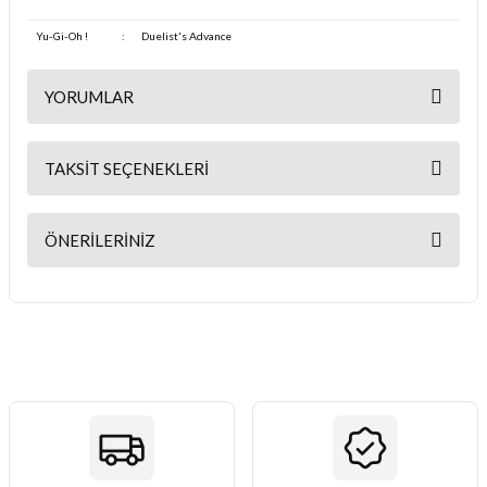
Yu-Gi-Oh !
:
Duelist's Advance
YORUMLAR
TAKSIT SEÇENEKLERI
Bu ürüne ilk yorumu siz yapın!
ÖNERILERINIZ
Yorum Yaz
Bu ürünün fiyat bilgisi, resim, ürün açıklamalarında ve diğer
konularda yetersiz gördüğünüz noktaları öneri formunu kullanarak
tarafımıza iletebilirsiniz.
Görüş ve önerileriniz için teşekkür ederiz.
Ürün resmi kalitesiz, bozuk veya görüntülenemiyor.
Ürün açıklamasında eksik bilgiler bulunuyor.
Ürün bilgilerinde hatalar bulunuyor.