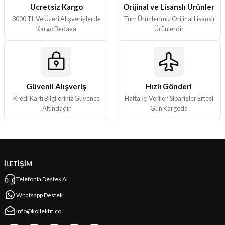
Ürün fiyatı diğer sitelerden daha pahalı.
Ücretsiz Kargo
Orijinal ve Lisanslı Ürünler
3000 TL Ve Üzeri Alışverişlerde
Tüm Ürünlerimiz Orijinal Lisanslı
Bu ürüne benzer farklı alternatifler olmalı.
Kargo Bedava
Ürünlerdir
Güvenli Alışveriş
Hızlı Gönderi
Gönder
Kredi Kartı Bilgileriniz Güvence
Hafta İçi Verilen Siparişler Ertesi
Altındadır
Gün Kargoda
İLETİŞİM
Telefonla Destek Al
Whatsapp Destek
info@kollektit.co