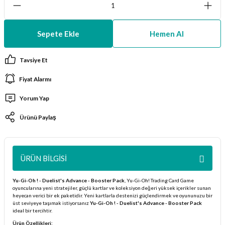
ları
Sepete Ekle
Hemen Al
er Kutuları
Tavsiye Et
er Paketleri
Fiyat Alarmı
uları
Yorum Yap
etleri
Ürünü Paylaş
ları
ÜRÜN BILGISI
arı
Yu-Gi-Oh ! - Duelist's Advance - Booster Pack
, Yu-Gi-Oh! Trading Card Game
oyuncularına yeni stratejiler, güçlü kartlar ve koleksiyon değeri yüksek içerikler sunan
heyecan verici bir ek paketidir. Yeni kartlarla destenizi güçlendirmek ve oyununuzu bir
üst seviyeye taşımak istiyorsanız
Yu-Gi-Oh ! - Duelist's Advance - Booster Pack
eleri
ideal bir tercihtir.
Ürün Özellikleri: