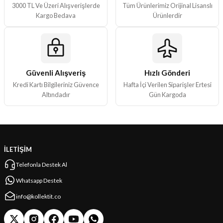
3000 TL Ve Üzeri Alışverişlerde
Tüm Ürünlerimiz Orijinal Lisanslı
Bu ürüne benzer farklı alternatifler olmalı.
Kargo Bedava
Ürünlerdir
Güvenli Alışveriş
Hızlı Gönderi
Gönder
Kredi Kartı Bilgileriniz Güvence
Hafta İçi Verilen Siparişler Ertesi
Altındadır
Gün Kargoda
İLETİŞİM
Telefonla Destek Al
Whatsapp Destek
info@kollektit.co