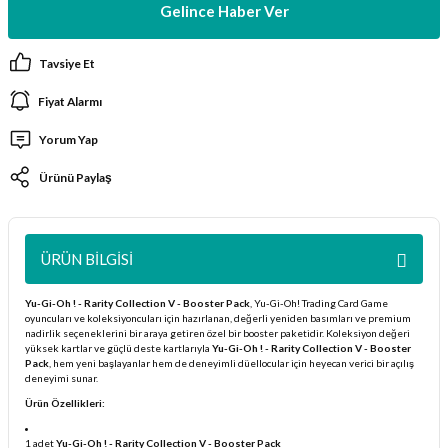
Gelince Haber Ver
ları
Tavsiye Et
er Kutuları
Fiyat Alarmı
er Paketleri
Yorum Yap
uları
Ürünü Paylaş
etleri
ÜRÜN BILGISI
ları
Yu-Gi-Oh ! - Rarity Collection V - Booster Pack
, Yu-Gi-Oh! Trading Card Game
arı
oyuncuları ve koleksiyoncuları için hazırlanan, değerli yeniden basımları ve premium
nadirlik seçeneklerini bir araya getiren özel bir booster paketidir. Koleksiyon değeri
yüksek kartlar ve güçlü deste kartlarıyla
Yu-Gi-Oh ! - Rarity Collection V - Booster
Pack
, hem yeni başlayanlar hem de deneyimli düellocular için heyecan verici bir açılış
deneyimi sunar.
Ürün Özellikleri:
eleri
1 adet
Yu-Gi-Oh ! - Rarity Collection V - Booster Pack