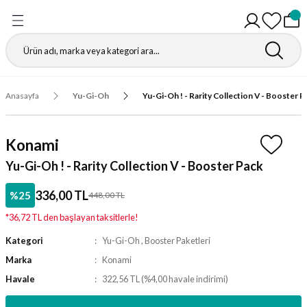
Geri Dön
Geri Dön
Geri Dön
Geri Dön
Geri Dön
Geri Dön
Geri Dön
Geri Dön
Gathering
r
igürleri
leri
leri
ri
leri
leri
fı
Anasayfa
Yu-Gi-Oh
Yu-Gi-Oh ! - Rarity Collection V - Booster P
ı
r Kutuları
ı
ı
ı
t Koruyucu
Konami
ı
ri
r Paketleri
leri
ri
ri
Matı
Yu-Gi-Oh ! - Rarity Collection V - Booster Pack
ri
ander Desteleri
Kutular
336,00 TL
%25
448,00 TL
*36,72 TL den başlayan taksitlerle!
teleri
Kategori
Yu-Gi-Oh
,
Booster Paketleri
tuları
Marka
Konami
Havale
322,56 TL (%4,00 havale indirimi)
Kutular
ketleri