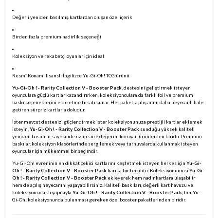
Değerli yeniden basılmış kartlardan oluşan özel içerik
Birden fazla premium nadirlik seçeneği
Koleksiyon ve rekabetçi oyunlar için ideal
Resmî Konami lisanslı İngilizce Yu-Gi-Oh! TCG ürünü
Yu-Gi-Oh ! - Rarity Collection V - Booster Pack
, destesini geliştirmek isteyen
oyunculara güçlü kartlar kazandırırken, koleksiyonculara da farklı foil ve premium
baskı seçeneklerini elde etme fırsatı sunar. Her paket, açılış anını daha heyecanlı hale
getiren sürpriz kartlarla doludur.
İster mevcut destenizi güçlendirmek ister koleksiyonunuza prestijli kartlar eklemek
isteyin,
Yu-Gi-Oh ! - Rarity Collection V - Booster Pack
sunduğu yüksek kaliteli
yeniden basımlar sayesinde uzun süre değerini koruyan ürünlerden biridir. Premium
baskılar, koleksiyon klasörlerinde sergilemek veya turnuvalarda kullanmak isteyen
oyuncular için mükemmel bir seçimdir.
Yu-Gi-Oh! evreninin en dikkat çekici kartlarını keşfetmek isteyen herkes için
Yu-Gi-
Oh ! - Rarity Collection V - Booster Pack
harika bir tercihtir. Koleksiyonunuza
Yu-Gi-
Oh ! - Rarity Collection V - Booster Pack
ekleyerek hem nadir kartlara ulaşabilir
hem de açılış heyecanını yaşayabilirsiniz. Kaliteli baskıları, değerli kart havuzu ve
koleksiyon odaklı yapısıyla
Yu-Gi-Oh ! - Rarity Collection V - Booster Pack
, her Yu-
Gi-Oh! koleksiyonunda bulunması gereken özel booster paketlerinden biridir.