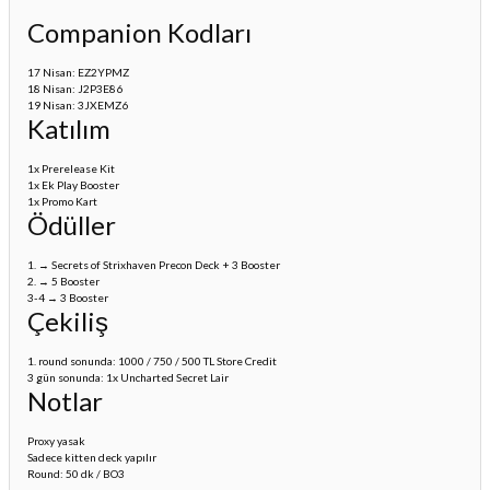
Companion Kodları
17 Nisan: EZ2YPMZ
18 Nisan: J2P3E86
19 Nisan: 3JXEMZ6
Katılım
1x Prerelease Kit
1x Ek Play Booster
1x Promo Kart
Ödüller
1. → Secrets of Strixhaven Precon Deck + 3 Booster
2. → 5 Booster
3-4 → 3 Booster
Çekiliş
1. round sonunda: 1000 / 750 / 500 TL Store Credit
3 gün sonunda: 1x Uncharted Secret Lair
Notlar
Proxy yasak
Sadece kitten deck yapılır
Round: 50 dk / BO3