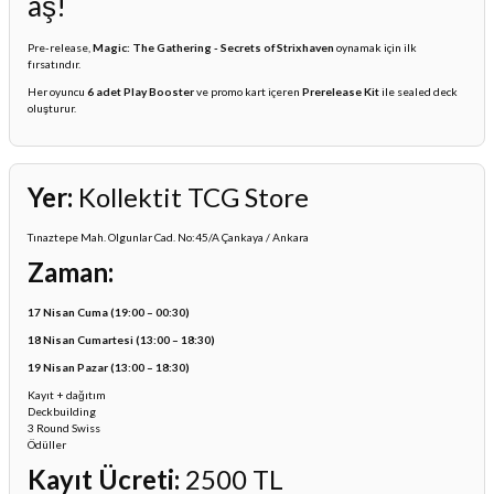
aş!
ları
Pre-release,
Magic: The Gathering - Secrets of Strixhaven
oynamak için ilk
fırsatındır.
er Kutuları
Her oyuncu
6 adet Play Booster
ve promo kart içeren
Prerelease Kit
ile sealed deck
oluşturur.
er Paketleri
uları
Yer:
Kollektit TCG Store
Tınaztepe Mah. Olgunlar Cad. No:45/A Çankaya / Ankara
etleri
Zaman:
ları
17 Nisan Cuma (19:00 – 00:30)
18 Nisan Cumartesi (13:00 – 18:30)
arı
19 Nisan Pazar (13:00 – 18:30)
Kayıt + dağıtım
Deckbuilding
3 Round Swiss
Ödüller
eleri
Kayıt Ücreti:
2500 TL