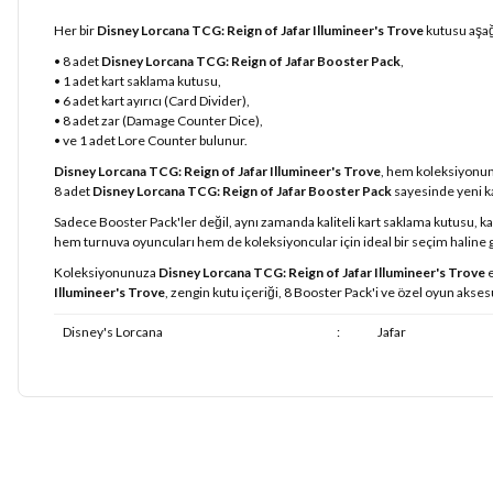
Her bir
Disney Lorcana TCG: Reign of Jafar Illumineer's Trove
kutusu aşağı
• 8 adet
Disney Lorcana TCG: Reign of Jafar Booster Pack
,
• 1 adet kart saklama kutusu,
• 6 adet kart ayırıcı (Card Divider),
• 8 adet zar (Damage Counter Dice),
• ve 1 adet Lore Counter bulunur.
Disney Lorcana TCG: Reign of Jafar Illumineer's Trove
, hem koleksiyonunu
8 adet
Disney Lorcana TCG: Reign of Jafar Booster Pack
sayesinde yeni ka
Sadece Booster Pack'ler değil, aynı zamanda kaliteli kart saklama kutusu, ka
hem turnuva oyuncuları hem de koleksiyoncular için ideal bir seçim haline ge
Koleksiyonunuza
Disney Lorcana TCG: Reign of Jafar Illumineer's Trove
e
Illumineer's Trove
, zengin kutu içeriği, 8 Booster Pack'i ve özel oyun akse
Disney's Lorcana
:
Jafar
Bu ürünün fiyat bilgisi, resim, ürün açıklamalarında ve diğer konularda
Görüş ve önerileriniz için teşekkür ederiz.
Ürün resmi kalitesiz, bozuk veya görüntülenemiyor.
Ürün açıklamasında eksik bilgiler bulunuyor.