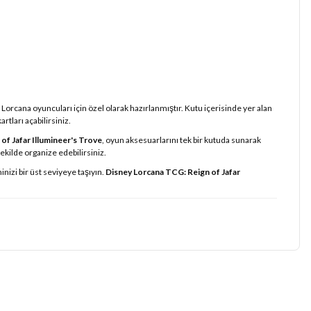
rcana oyuncuları için özel olarak hazırlanmıştır. Kutu içerisinde yer alan
tları açabilirsiniz.
of Jafar Illumineer's Trove
, oyun aksesuarlarını tek bir kutuda sunarak
ekilde organize edebilirsiniz.
izi bir üst seviyeye taşıyın.
Disney Lorcana TCG: Reign of Jafar
iz.