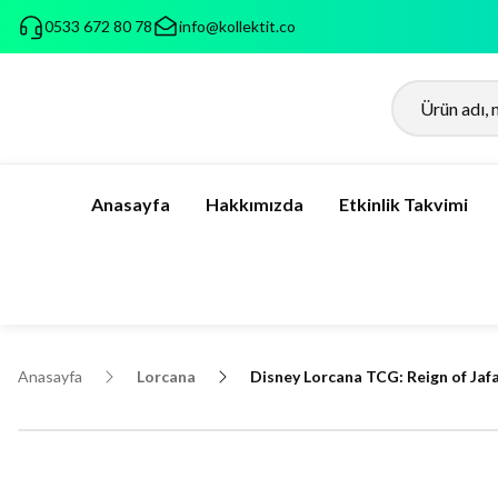
0533 672 80 78
info@kollektit.co
Anasayfa
Hakkımızda
Etkinlik Takvimi
Anasayfa
Lorcana
Disney Lorcana TCG: Reign of Jafa