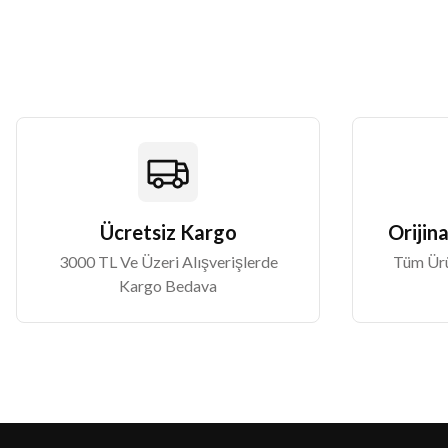
Ürün bilgilerinde hatalar bulunuyor.
Ürün fiyatı diğer sitelerden daha pahalı.
Bu ürüne benzer farklı alternatifler olmalı.
Ücretsiz Kargo
Orijina
3000 TL Ve Üzeri Alışverişlerde
Tüm Ürün
Kargo Bedava