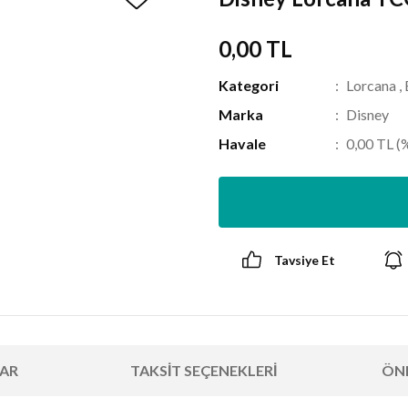
0,00 TL
Kategori
Lorcana
,
Marka
Disney
Havale
0,00 TL (%
Tavsiye Et
AR
TAKSIT SEÇENEKLERI
ÖNE