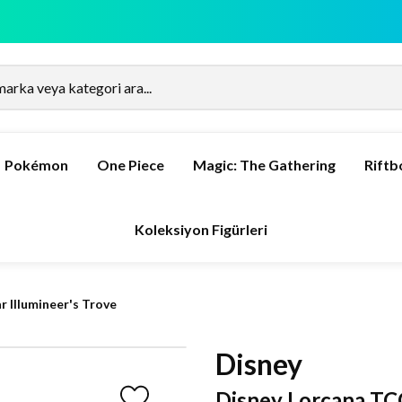
Pokémon
One Piece
Magic: The Gathering
Rift
Koleksiyon Figürleri
r Illumineer's Trove
Disney
Disney Lorcana TCG