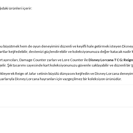
daki ürünleri içerir:
 büyütmek hem de oyun deneyimini düzenli ve keyifli hale getirmek isteyen Disney Lo
rtlar keşfedebilir, destenizi güçlendirebilir ve koleksiyonunuza değer katacak nadir kar
rt ayırıcıları, Damage Counter zarları ve Lore Counter ile
Disney Lorcana TCG: Reign 
lir. Şık tasarımı sayesinde kart koleksiyonunuzu güvenle saklayabilir ve düzenli bir ş
kleyerek Reign of Jafar setinin büyülü dünyasını keşfedin ve Disney Lorcana deneyimin
suarlarıyla Disney Lorcana hayranları için vazgeçilmez bir koleksiyon ürünüdür.
 yetersiz gördüğünüz noktaları öneri formunu kullanarak tarafımıza iletebilirsin
Bu ürüne ilk yorumu siz yapın!
Yorum Yaz