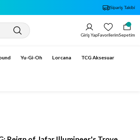
Sipariş Takibi
Giriş Yap
Favorilerim
Sepetim
bound
Yu-Gi-Oh
Lorcana
TCG Aksesuar
: Reign of Jafar Illumineer's Trove